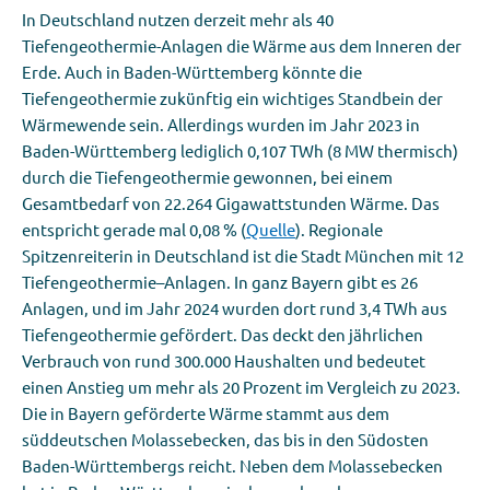
In Deutschland nutzen derzeit mehr als 40
Tiefengeothermie-Anlagen die
Wärme
aus dem Inneren der
Erde.
Auch in
Ba
den-Württemberg
könnte
die
Tiefengeothermie
zukünftig ein wichtiges Standbein der
Wärmewende
sein.
Allerdings wurden
im
Jahr 202
3
in
Baden-Württemberg lediglich
0,
107
TWh
(8 MW thermisch)
durch die Tiefengeothermie gewonnen
,
bei einem
Gesamtbedarf von
22.264
Giga
wattstunden Wärme
. Das
entspricht gerade mal
0,08
%
(
Quelle
)
. Regionale
Spitzenreiterin in Deutschland ist die Stadt München
mit 12
Tiefengeothermie
–
Anlagen
.
In ganz Bayern gibt es 26
Anlagen, und im Jahr
2024
wurden dort r
und 3,4
TWh
aus
Tiefe
n
geothermie gefördert.
Das deckt den
jährlichen
Verbrauch von rund 300.000 Haushalten und bedeutet
einen Anstieg um mehr als 20 Prozent im Vergleich zu 2023
.
Die
in
Bayern
geförderte
Wärme stammt aus
dem
süddeutsche
n
Molassebecken
, das
bis in den Südosten
Baden-Württembergs
reicht
. Neben dem Molassebecken