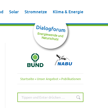
nd
Solar
Stromnetze
Klima & Energie
nd
Solar
Stromnetze
Klima & Energie
Startseite
»
Unser Angebot
»
Publikationen
Search: