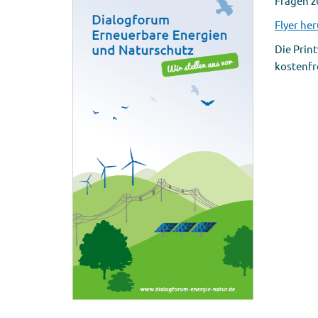
Fragen z
Flyer he
Die Prin
kostenfre