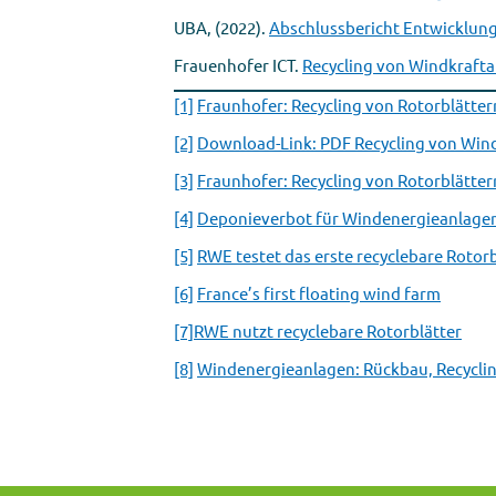
UBA, (2022).
Abschlussbericht Entwicklung
Frauenhofer ICT.
Recycling von Windkraft
[1]
Fraunhofer: Recycling von Rotorblätter
[2]
Download-Link: PDF Recycling von Win
[3]
Fraunhofer: Recycling von Rotorblätter
[4]
Deponieverbot für Windenergieanlage
[5]
RWE testet das erste recyclebare Rotorb
[6]
France’s first floating wind farm
[7]
RWE nutzt recyclebare Rotorblätter
[8]
Windenergieanlagen: Rückbau, Recycli