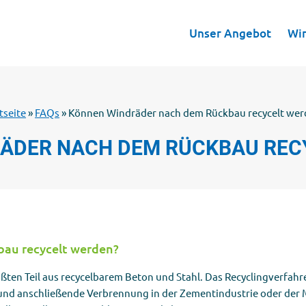
Unser Angebot
Unser Angebot
Wi
Wi
tseite
»
FAQs
»
Können Windräder nach dem Rückbau recycelt wer
ÄDER NACH DEM RÜCKBAU REC
au recycelt werden?
ten Teil aus recycelbarem Beton und Stahl. Das Recyclingverfahr
und anschließende Verbrennung in der Zementindustrie oder der