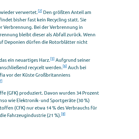
[2]
 wieder verwertet.
Den größten Anteil am
det bisher fast kein Recycling statt. Sie
der Verbrennung. Bei der Verbrennung in
rennung bleibt dieser als Abfall zurück. Wenn
f Deponien dürfen die Rotorblätter nicht
[5]
das ein neuartiges Harz.
Aufgrund seiner
[6]
anschließend recycelt werden.
Auch bei
ia vor der Küste Großbritanniens
7]
ffe (GFK) produziert. Davon wurden 34 Prozent
nso wie Elektronik- und Sportgeräte (30 %)
toffen (CFK) nur etwa 14 % des Verbrauchs für
[8]
ie Fahrzeugindustrie (21 %).