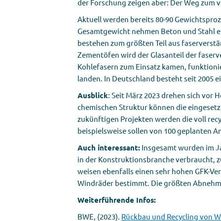
der Forschung zeigen aber: Der Weg zum vol
Aktuell werden bereits 80-90 Gewichtspro
Gesamtgewicht nehmen Beton und Stahl ein. 
bestehen zum größten Teil aus faserverstä
Zementöfen wird der Glasanteil der faserv
Kohlefasern zum Einsatz kamen, funktioni
landen. In Deutschland besteht seit 2005 
Ausblick
: Seit März 2023 drehen sich vor 
chemischen Struktur können die eingesetz
zukünftigen Projekten werden die voll re
beispielsweise sollen von 100 geplanten A
Auch interessant:
Insgesamt wurden im Ja
in der Konstruktionsbranche verbraucht, z
weisen ebenfalls einen sehr hohen GFK-Ver
Windräder bestimmt. Die größten Abnehmer 
Weiterführende Infos:
BWE, (2023).
Rückbau und Recycling von 