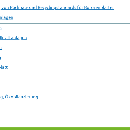
 von Rückbau- und Recyclingstandards für Rotorenblätter
anlagen
n
dkraftanlagen
n
n
latt
ng, Ökobilanzierung