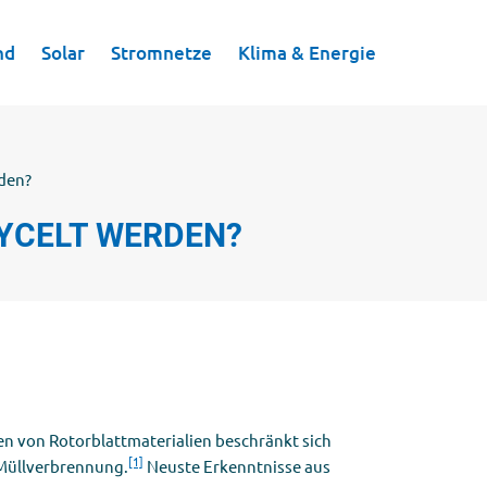
nd
nd
Solar
Solar
Stromnetze
Stromnetze
Klima & Energie
Klima & Energie
den?
YCELT WERDEN?
en von Rotorblattmaterialien beschränkt sich
[1]
 Müllverbrennung.
Neuste Erkenntnisse aus