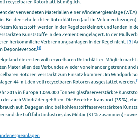
l recycelbaren Rotorblatt ist möglich.
zent der verwendeten Materialien einer Windenergieanlage (WEA)
Bei den sehr leichten Rotorblättern (auf ihr Volumen bezogen) fin
rktem Kunststoff, werden in der Regel zerkleinert und landen in 
erstärkten Kunststoffe in den Zement eingelagert. In der Müllverb
eren herkömmliche Verbrennungsanlagen in der Regel nicht.
[3]
Au
[4]
ein Deponieverbot.
Helgoland die ersten voll recycelbaren Rotorblätter. Möglich macht 
ten Materialien des Verbundes wieder voneinander getrennt und 
cycelbaren Rotoren verstärkt zum Einsatz kommen: Im Windpark Sof
[
nlagen 44 mit den voll recycelbaren Rotoren ausgestattet werden.
hr 2015 in Europa 1.069.000 Tonnen glasfaserverstärkte Kunststo
u der auch Windräder gehören. Die Bereiche Transport (35 %), ebe
brauch auf. Dagegen sind bei kohlenstofffaserverstärkten Kunsts
sind die Luftfahrtindustrie, das Militär (31 % zusammen) sowie d
Windenergieanlagen